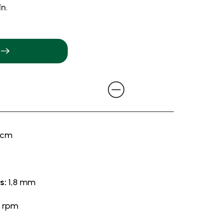
n.
 cm
es:
1,8 mm
 rpm