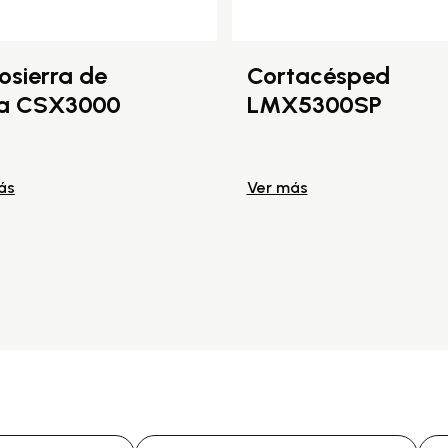
osierra de
Cortacésped
a CSX3000
LMX5300SP
ás
Ver más