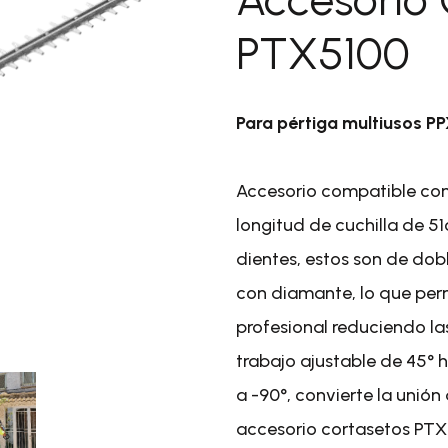
icas
PTX5100
res/cortasetos de altura
iusos a batería
ores a batería y
icos
Para pértiga multiusos P
res desbrozadores y
éspedes a batería
ores a batería y
Accesorio compatible con
icos
longitud de cuchilla de 
la y jardín a explosión >
dientes, estos son de dobl
turadoras
con diamante, lo que perm
illas de oruga
profesional reduciendo la
céspedes y
ficadores
trabajo ajustable de 45° 
setos
a -90°, convierte la unión
ozadoras
accesorio cortasetos PTX
zadas y motocultores