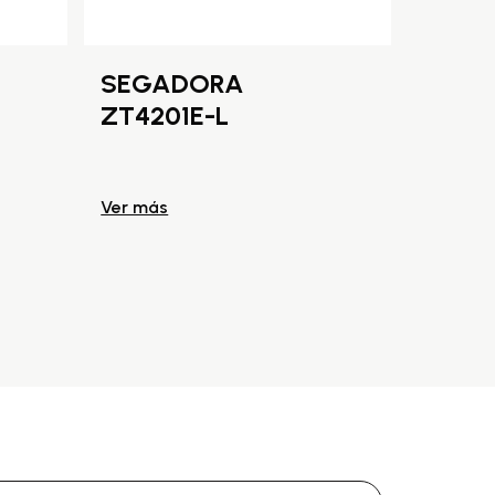
SEGADORA
PERT
ZT4201E-L
Ver más
Ver más