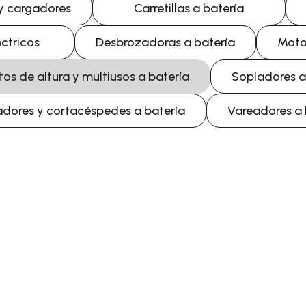
 y cargadores
Carretillas a batería
éctricos
Desbrozadoras a batería
Motos
s de altura y multiusos a batería
Sopladores a 
adores y cortacéspedes a batería
Vareadores a b