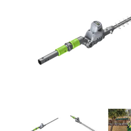
eléctr
Equipos y accesorios de
Podado
limpieza >
y mult
Hidrolimpiadoras
Soplad
eléctr
Tracto
cortac
Invernaderos >
Varead
eléctr
Invernaderos tipo túnel >
Túneles
Agríco
Biotri
Multicapilla >
Carret
Multicapilla
Corta
escari
Corta
Desbr
Motoa