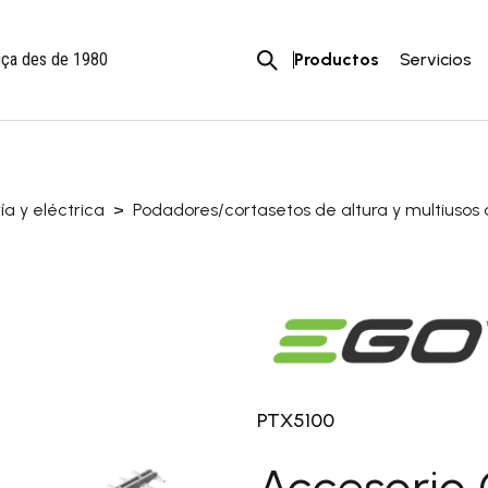
Productos
Servicios
ança des de 1980
naria >
Motosegadoras y
ía y eléctrica
Podadores/cortasetos de altura y multiusos 
desbrozadoras con rueda
la y jardín a batería y
Motosierras
ica >
Multiusos y accesorios
oras a batería
Tractores desbrozadores 
as y cargadores
cortacéspedes
llas a batería
éspedes de batería y
icos
PTX5100
etos a batería y eléctricos
zadoras a batería
Accesorio 
erras a batería y