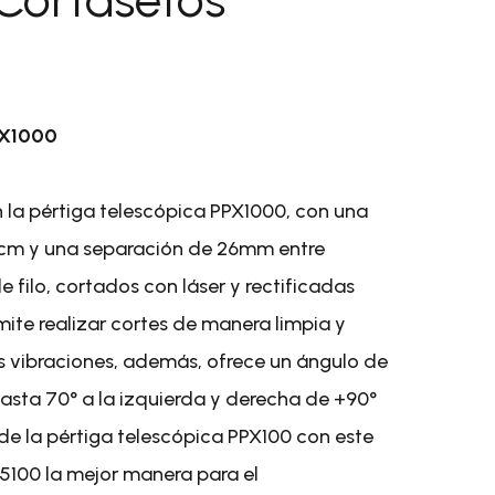
Limpiafondos de batería y
eléctricos
Control y
Limpiafondos manuales y
Electrovál
hidráulicos
Programa
PX1000
Piscinas desmontables >
Riego por
Piscinas desmontables
Accesorios
 la pértiga telescópica PPX1000, con una
Aspersore
Tratamiento del agua >
Difusores 
51cm y una separación de 26mm entre
Alguicidas y eliminadores de
Manguera 
e filo, cortados con láser y rectificadas
fosfatos
Clarificantes y limpiadores
ite realizar cortes de manera limpia y
Riego por
Desinfección
s vibraciones, además, ofrece un ángulo de
Accesorio
Medición y análisis
Mangueras
hasta 70° a la izquierda y derecha de +90°
Reguladores de pH y alcalinidad
Microasper
Tratamientos especiales
 de la pértiga telescópica PPX100 con este
autocomp
5100 la mejor manera para el