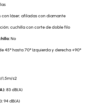
llas
 con láser; afiladas con diamante
ión; cuchilla con corte de doble filo
hilla:
No
de 45° hasta 70° Izquierda y derecha +90°
3/1,5m/s2
pA):
83 dB(A)
):
94 dB(A)