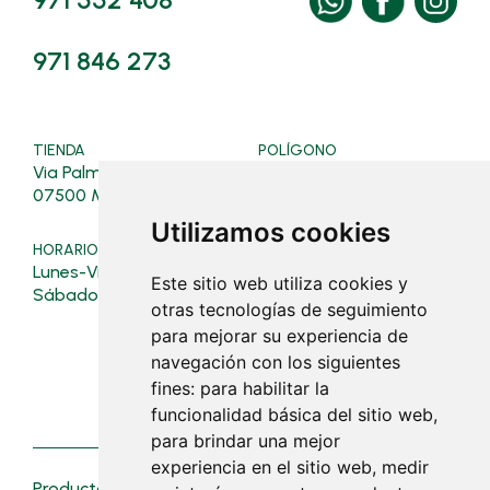
971 846 273
TIENDA
POLÍGONO
Via Palma, 128
Ferrers, 4, Polígon
07500 Manacor
07500 Manacor
Utilizamos cookies
HORARIO TIENDA
HORARIO POLÍGONO
Lunes-Viernes: 08:00-19:30
Verano (16/03 al 31/10):
Este sitio web utiliza cookies y
Lunes a viernes: 07:30 - 19:0
Sábados: 08:00-13:00
otras tecnologías de seguimiento
Sábados: 08:00 - 13:00
para mejorar su experiencia de
Invierno (01/11 al 15/03):
navegación con los siguientes
Lunes a viernes: 07:30 - 18:30
fines:
para habilitar la
Sábados: cerrado
funcionalidad básica del sitio web
,
para brindar una mejor
experiencia en el sitio web
,
medir
Productos
Novedades