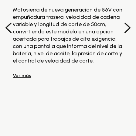
Ba
Motosierra de nueva generación de 56V con
de
empuñadura trasera, velocidad de cadena
variable y longitud de corte de 50cm,
M
convirtiendo este modelo en una opción
e
acertada para trabajos de alta exigencia,
20
con una pantalla que informa del nivel de la
ba
batería, nivel de aceite, la presión de corte y
AB
el control de velocidad de corte.
ca
m
Ver más
má
gr
vi
Ve