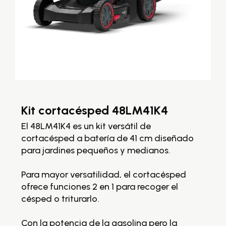
Kit cortacésped 48LM41K4
K
4
El 48LM41K4 es un kit versátil de
cortacésped a batería de 41 cm diseñado
La
rio
para jardines pequeños y medianos.
co
di
Para mayor versatilidad, el cortacésped
co
ofrece funciones 2 en 1 para recoger el
ma
césped o triturarlo.
ta
un
Con la potencia de la gasolina pero la
La