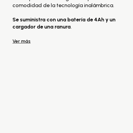
comodidad de la tecnología inalámbrica.
si
pr
Se suministra con una batería de 4Ah y un
ba
cargador de una ranura
.
he
Ver más
Se
ca
un
Ve