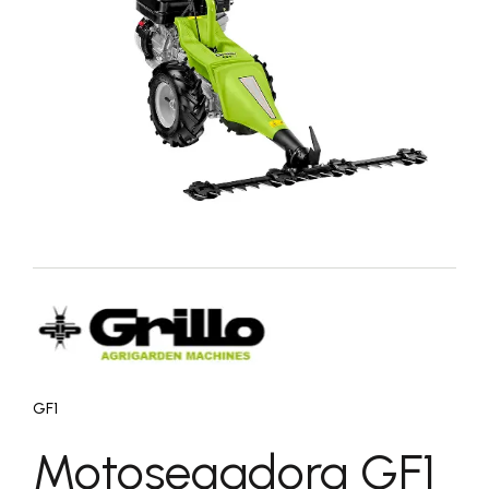
GF1
Motosegadora GF1