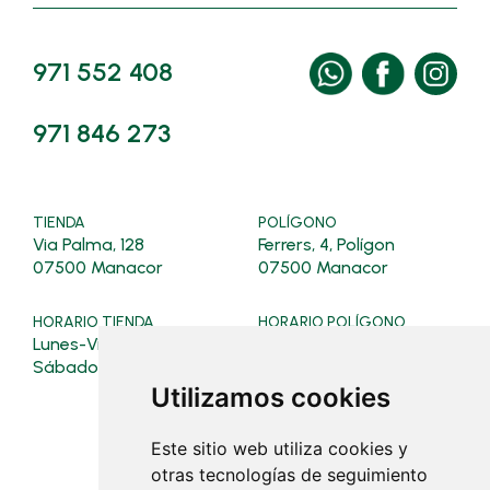
971 552 408
971 846 273
TIENDA
POLÍGONO
Via Palma, 128
Ferrers, 4, Polígon
07500 Manacor
07500 Manacor
HORARIO TIENDA
HORARIO POLÍGONO
Lunes-Viernes: 08:00-19:30
Verano (16/03 al 31/10):
Lunes a viernes: 07:30 - 19:0
Sábados: 08:00-13:00
Sábados: 08:00 - 13:00
Utilizamos cookies
Invierno (01/11 al 15/03):
Este sitio web utiliza cookies y
Lunes a viernes: 07:30 - 18:30
Sábados: cerrado
otras tecnologías de seguimiento