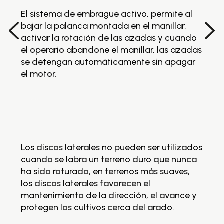
ba
El sistema de embrague activo, permite al
ac
bajar la palanca montada en el manillar,
el
activar la rotación de las azadas y cuando
s
el operario abandone el manillar, las azadas
el
se detengan automáticamente sin apagar
a
el motor.
Lo
cu
ha
lo
ma
pr
Los discos laterales no pueden ser utilizados
o
El
cuando se labra un terreno duro que nunca
al
ha sido roturado, en terrenos más suaves,
lo
los discos laterales favorecen el
po
mantenimiento de la dirección, el avance y
pr
protegen los cultivos cerca del arado.
má