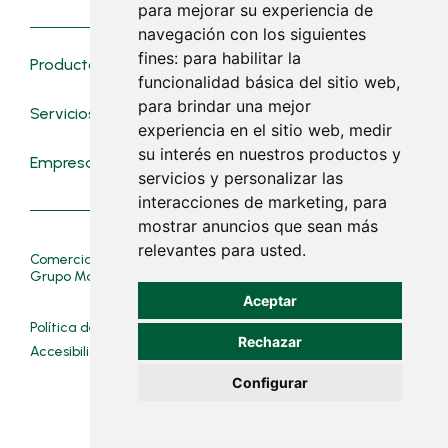
para mejorar su experiencia de
navegación con los siguientes
fines:
para habilitar la
Productos
Novedades
funcionalidad básica del sitio web
,
para brindar una mejor
Servicios
Contacto
experiencia en el sitio web
,
medir
su interés en nuestros productos y
Empresa
Trabaja con nosotros
servicios y personalizar las
interacciones de marketing
,
para
mostrar anuncios que sean más
relevantes para usted
.
Comercial Mascaró© Suministres Manacor© pertenecen al
Grupo Mascaró.
Aceptar
Política de cookies__
Política de privacidad__
Rechazar
Accesibilidad__
Mapa Web__
Aviso Legal_
Configurar