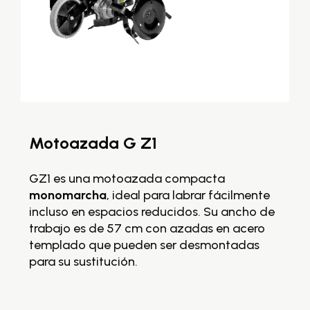
Motoazada G Z1
M
G
GZ1 es una motoazada compacta
ma
monomarcha
, ideal para labrar fácilmente
id
gs
incluso en espacios reducidos. Su ancho de
es
a
trabajo es de 57 cm con azadas en acero
d
templado que pueden ser desmontadas
q
te
para su sustitución.
su
s
El