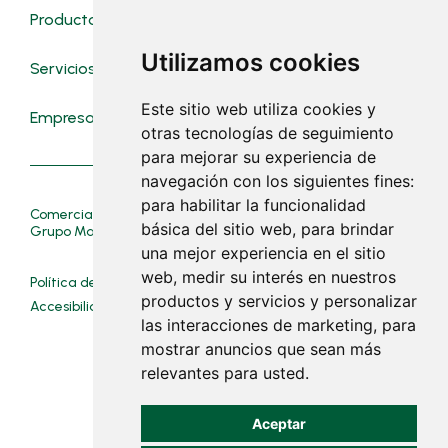
Productos
Novedades
Utilizamos cookies
Servicios
Contacto
Este sitio web utiliza cookies y
Empresa
Trabaja con nosotros
otras tecnologías de seguimiento
para mejorar su experiencia de
navegación con los siguientes fines:
para habilitar la funcionalidad
Comercial Mascaró© Suministres Manacor© pertenecen al
básica del sitio web
,
para brindar
Grupo Mascaró.
una mejor experiencia en el sitio
web
,
medir su interés en nuestros
Política de cookies__
Política de privacidad__
productos y servicios y personalizar
Accesibilidad__
Mapa Web__
Aviso Legal_
las interacciones de marketing
,
para
mostrar anuncios que sean más
relevantes para usted
.
Aceptar