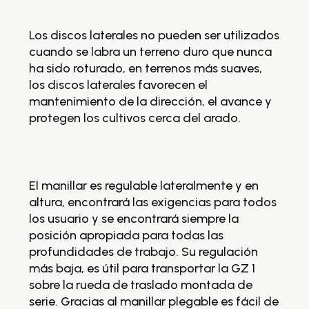
ma
pr
Los discos laterales no pueden ser utilizados
o
El
cuando se labra un terreno duro que nunca
al
ha sido roturado, en terrenos más suaves,
lo
los discos laterales favorecen el
po
mantenimiento de la dirección, el avance y
pr
protegen los cultivos cerca del arado.
má
so
se
tr
El manillar es regulable lateralmente y en
altura, encontrará las exigencias para todos
Se
los usuario y se encontrará siempre la
tr
posición apropiada para todas las
te
profundidades de trabajo. Su regulación
te
más baja, es útil para transportar la GZ 1
sobre la rueda de traslado montada de
Ve
serie. Gracias al manillar plegable es fácil de