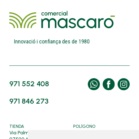
Innovació i confiança des de 1980
971 552 408
971 846 273
TIENDA
POLÍGONO
Via Palma, 128
Ferrers, 4, Polígon