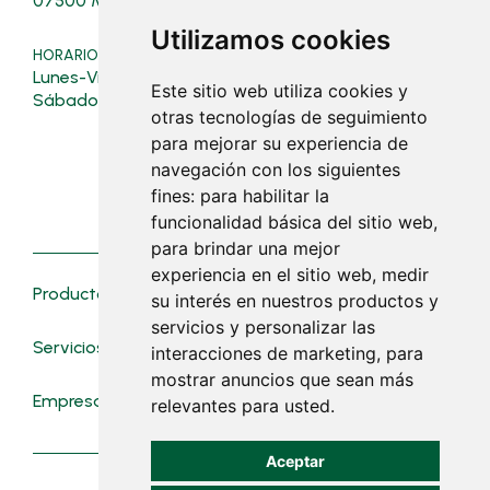
07500 Manacor
07500 Manacor
Utilizamos cookies
HORARIO TIENDA
HORARIO POLÍGONO
Lunes-Viernes: 08:00-19:30
Verano (16/03 al 31/10):
Este sitio web utiliza cookies y
Lunes a viernes: 07:30 - 19:0
Sábados: 08:00-13:00
otras tecnologías de seguimiento
Sábados: 08:00 - 13:00
para mejorar su experiencia de
Invierno (01/11 al 15/03):
navegación con los siguientes
Lunes a viernes: 07:30 - 18:30
fines:
para habilitar la
Sábados: cerrado
funcionalidad básica del sitio web
,
para brindar una mejor
experiencia en el sitio web
,
medir
Productos
Novedades
su interés en nuestros productos y
servicios y personalizar las
Servicios
Contacto
interacciones de marketing
,
para
mostrar anuncios que sean más
Empresa
Trabaja con nosotros
relevantes para usted
.
Aceptar