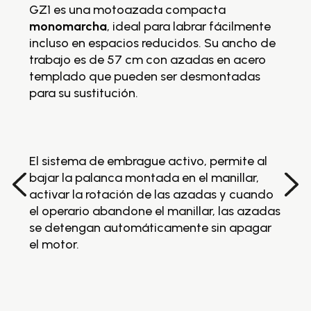
GZ1 es una motoazada compacta
ma
monomarcha
, ideal para labrar fácilmente
id
gs
incluso en espacios reducidos. Su ancho de
es
a
trabajo es de 57 cm con azadas en acero
d
templado que pueden ser desmontadas
q
te
para su sustitución.
su
s
El
ba
El sistema de embrague activo, permite al
ac
bajar la palanca montada en el manillar,
el
activar la rotación de las azadas y cuando
s
el operario abandone el manillar, las azadas
el
se detengan automáticamente sin apagar
a
el motor.
Lo
cu
ha
lo