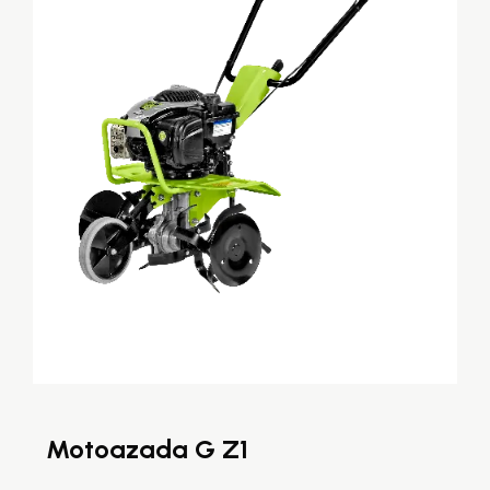
Motoazada G Z1
M
G