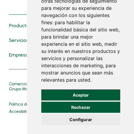
Sábados: cerrado
otras tecnologías de seguimiento
para mejorar su experiencia de
navegación con los siguientes
fines:
para habilitar la
Productos
Novedades
funcionalidad básica del sitio web
,
para brindar una mejor
Servicios
Contacto
experiencia en el sitio web
,
medir
su interés en nuestros productos y
Empresa
Trabaja con nosotros
servicios y personalizar las
interacciones de marketing
,
para
mostrar anuncios que sean más
relevantes para usted
.
Comercial Mascaró© Suministres Manacor© pertenecen al
Grupo Mascaró.
Aceptar
Política de cookies__
Política de privacidad__
Rechazar
Accesibilidad__
Mapa Web__
Aviso Legal_
Configurar