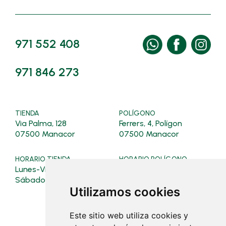
971 552 408
971 846 273
TIENDA
POLÍGONO
Via Palma, 128
Ferrers, 4, Polígon
07500 Manacor
07500 Manacor
HORARIO TIENDA
HORARIO POLÍGONO
Lunes-Viernes: 08:00-19:30
Verano (16/03 al 31/10):
Lunes a viernes: 07:30 - 19:0
Sábados: 08:00-13:00
Sábados: 08:00 - 13:00
Utilizamos cookies
Invierno (01/11 al 15/03):
Este sitio web utiliza cookies y
Lunes a viernes: 07:30 - 18:30