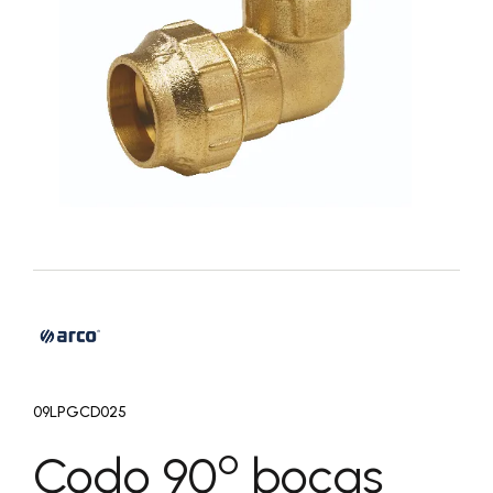
09LPGCD025
o
Codo 90
bocas