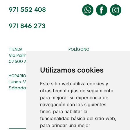
971 552 408
971 846 273
TIENDA
POLÍGONO
Via Palma, 128
Ferrers, 4, Polígon
07500 Manacor
07500 Manacor
Utilizamos cookies
HORARIO TIENDA
HORARIO POLÍGONO
Lunes-Viernes: 08:00-19:30
Verano (16/03 al 31/10):
Este sitio web utiliza cookies y
Lunes a viernes: 07:30 - 19:0
Sábados: 08:00-13:00
otras tecnologías de seguimiento
Sábados: 08:00 - 13:00
para mejorar su experiencia de
Invierno (01/11 al 15/03):
navegación con los siguientes
Lunes a viernes: 07:30 - 18:30
fines:
para habilitar la
Sábados: cerrado
funcionalidad básica del sitio web
,
para brindar una mejor