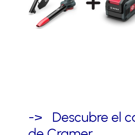
->‎ ‎ ‎ ‎Descubre el
de Cramer