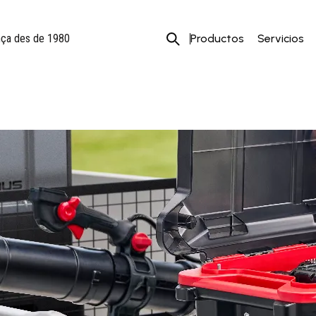
Productos
Servicios
ança des de 1980
naria >
Motosegadoras y
desbrozadoras con rueda
la y jardín a batería y
Motosierras
ica >
Multiusos y accesorios
oras a batería
Tractores desbrozadores 
as y cargadores
cortacéspedes
llas a batería
éspedes de batería y
icos
etos a batería y eléctricos
zadoras a batería
erras a batería y