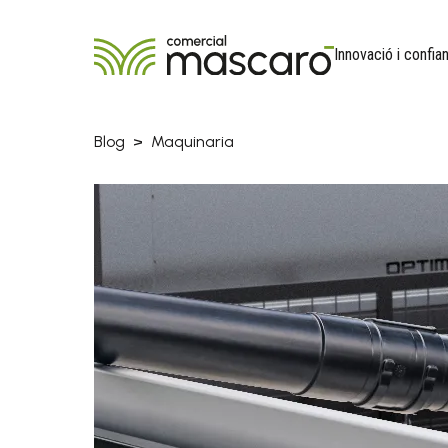
Innovació i confi
Blog
Maquinaria
Energías renovables >
Maqui
Energía aerotérmica
Agríco
eléctr
Ahoyad
Energía fotovoltaica >
Baterí
Baterías
Carreti
Inversores
Cortac
Paneles solares
eléctr
Reguladores de carga
Cortas
Desbro
Motosi