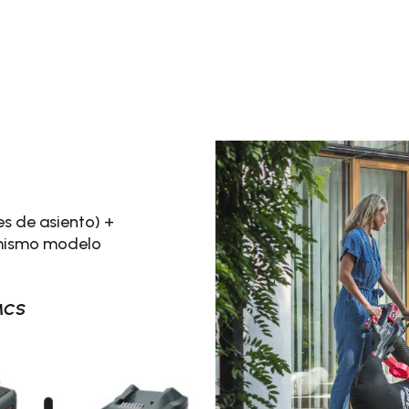
s de asiento) +
(mismo modelo
8MCS