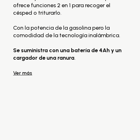
ofrece funciones 2 en 1 para recoger el
ma
césped o triturarlo.
ta
un
Con la potencia de la gasolina pero la
La
comodidad de la tecnología inalámbrica.
si
pr
Se suministra con una batería de 4Ah y un
ba
cargador de una ranura
.
he
Ver más
Se
ca
un
Ve