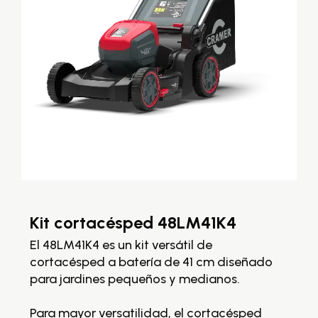
Kit cortacésped 48LM41K4
K
4
El 48LM41K4 es un kit versátil de
cortacésped a batería de 41 cm diseñado
La
rio
para jardines pequeños y medianos.
co
di
Para mayor versatilidad, el cortacésped
co