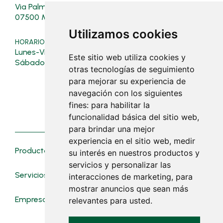
Via Palma, 128
Ferrers, 4, Polígon
07500 Manacor
07500 Manacor
Utilizamos cookies
HORARIO TIENDA
HORARIO POLÍGONO
Lunes-Viernes: 08:00-19:30
Verano (16/03 al 31/10):
Este sitio web utiliza cookies y
Lunes a viernes: 07:30 - 19:0
Sábados: 08:00-13:00
otras tecnologías de seguimiento
Sábados: 08:00 - 13:00
para mejorar su experiencia de
Invierno (01/11 al 15/03):
navegación con los siguientes
Lunes a viernes: 07:30 - 18:30
fines:
para habilitar la
Sábados: cerrado
funcionalidad básica del sitio web
,
para brindar una mejor
experiencia en el sitio web
,
medir
Productos
Novedades
su interés en nuestros productos y
servicios y personalizar las
Servicios
Contacto
interacciones de marketing
,
para
mostrar anuncios que sean más
Empresa
Trabaja con nosotros
relevantes para usted
.