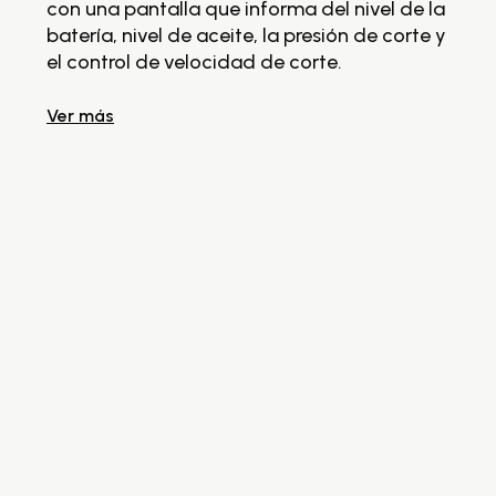
con una pantalla que informa del nivel de la
ta
batería, nivel de aceite, la presión de corte y
re
el control de velocidad de corte.
L
ca
Ver más
Ve