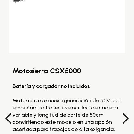
Motosierra CSX5000
C
Batería y cargador no incluidos
Ba
Motosierra de nueva generación de 56V con
C
empuñadura trasera, velocidad de cadena
ve
variable y longitud de corte de 50cm,
te
convirtiendo este modelo en una opción
se
acertada para trabajos de alta exigencia,
an