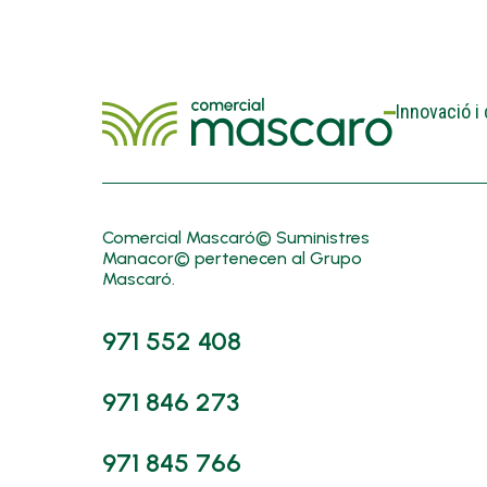
Innovació i
Comercial Mascaró© Suministres
Manacor© pertenecen al Grupo
Mascaró.
971 552 408
971 846 273
971 845 766