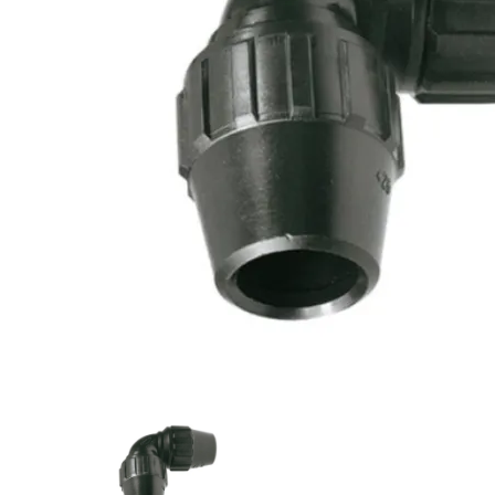
eléctr
Equipos y accesorios de
Podado
limpieza >
y mult
Hidrolimpiadoras
Soplad
eléctr
Tracto
cortac
Invernaderos >
Varead
eléctr
Invernaderos tipo túnel >
Túneles
Agríco
Biotri
Multicapilla >
Carret
Multicapilla
Corta
escari
Corta
Desbr
Motoa