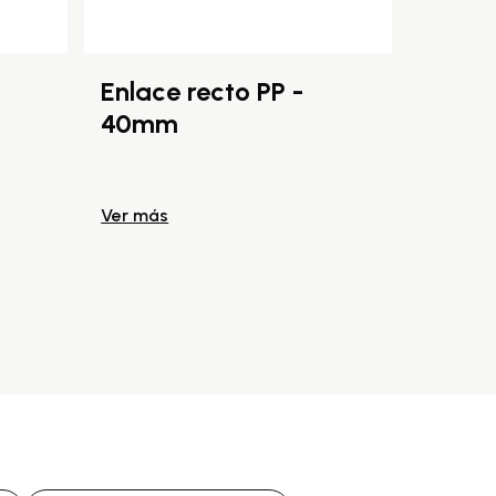
Enlace recto PP -
Enlac
40mm
50m
Ver más
Ver más