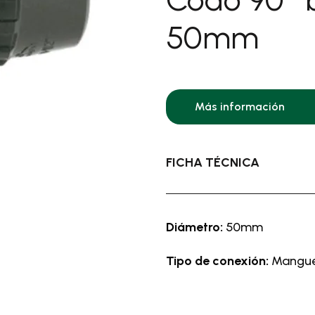
icas
50mm
res/cortasetos de altura
iusos a batería
ores a batería y
icos
res desbrozadores y
Más información
éspedes a batería
ores a batería y
icos
FICHA TÉCNICA
la y jardín a explosión >
turadoras
illas de oruga
Diámetro:
50mm
céspedes y
ficadores
Tipo de conexión:
Mangue
setos
ozadoras
zadas y motocultores