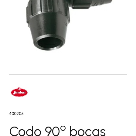
400205
o
Codo 90
bocas