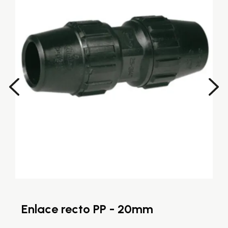
Enlace recto PP - 20mm
E