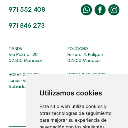
971 552 408
971 846 273
TIENDA
POLÍGONO
Via Palma, 128
Ferrers, 4, Polígon
07500 Manacor
07500 Manacor
HORARIO TIENDA
HORARIO POLÍGONO
Lunes-Viernes: 08:00-19:30
Verano (16/03 al 31/10):
Lunes a viernes: 07:30 - 19:0
Sábados: 08:00-13:00
Sábados: 08:00 - 13:00
Utilizamos cookies
Invierno (01/11 al 15/03):
Este sitio web utiliza cookies y
Lunes a viernes: 07:30 - 18:30
otras tecnologías de seguimiento
Sábados: cerrado
para mejorar su experiencia de
navegación con los siguientes