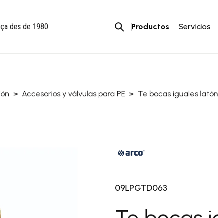
Productos
Servicios
ança des de 1980
naria >
Motosegadoras y
ión
Accesorios y válvulas para PE
Te bocas iguales lató
desbrozadoras con rueda
la y jardín a batería y
Motosierras
ica >
Multiusos y accesorios
oras a batería
Tractores desbrozadores 
as y cargadores
cortacéspedes
llas a batería
éspedes de batería y
icos
09LPGTD063
etos a batería y eléctricos
zadoras a batería
Te bocas i
erras a batería y