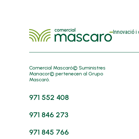
Innovació i
Comercial Mascaró© Suministres
Manacor© pertenecen al Grupo
Mascaró.
971 552 408
971 846 273
971 845 766