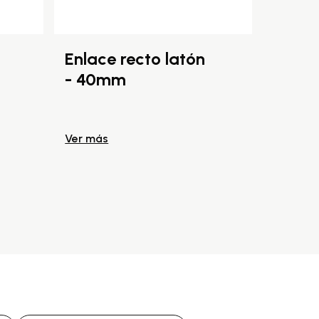
Enlace recto latón
Enlac
- 40mm
- 50
Ver más
Ver más