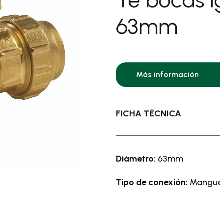
icas
63mm
res/cortasetos de altura
iusos a batería
ores a batería y
icos
res desbrozadores y
Más información
éspedes a batería
ores a batería y
icos
FICHA TÉCNICA
la y jardín a explosión >
turadoras
illas de oruga
Diámetro:
63mm
céspedes y
ficadores
Tipo de conexión:
Mangue
setos
ozadoras
zadas y motocultores