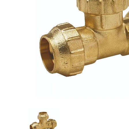
eléctr
Equipos y accesorios de
Podado
limpieza >
y mult
Hidrolimpiadoras
Soplad
eléctr
Tracto
cortac
Invernaderos >
Varead
eléctr
Invernaderos tipo túnel >
Túneles
Agríco
Biotri
Multicapilla >
Carret
Multicapilla
Corta
escari
Corta
Desbr
Motoa