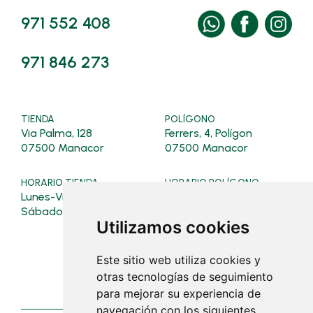
971 552 408
971 846 273
TIENDA
POLÍGONO
Via Palma, 128
Ferrers, 4, Polígon
07500 Manacor
07500 Manacor
HORARIO TIENDA
HORARIO POLÍGONO
Lunes-Viernes: 08:00-19:30
Verano (16/03 al 31/10):
Lunes a viernes: 07:30 - 19:0
Sábados: 08:00-13:00
Sábados: 08:00 - 13:00
Utilizamos cookies
Invierno (01/11 al 15/03):
Este sitio web utiliza cookies y
Lunes a viernes: 07:30 - 18:30
otras tecnologías de seguimiento
Sábados: cerrado
para mejorar su experiencia de
navegación con los siguientes