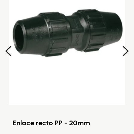
Enlace recto PP - 20mm
E