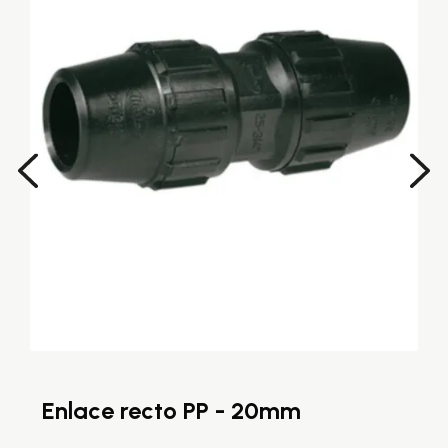
Enlace recto PP - 20mm
E