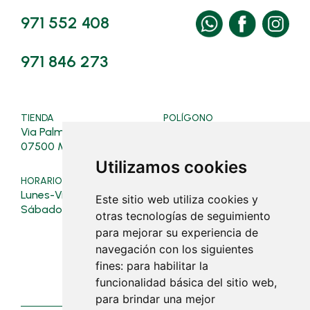
971 552 408
971 846 273
TIENDA
POLÍGONO
Via Palma, 128
Ferrers, 4, Polígon
07500 Manacor
07500 Manacor
Utilizamos cookies
HORARIO TIENDA
HORARIO POLÍGONO
Lunes-Viernes: 08:00-19:30
Verano (16/03 al 31/10):
Este sitio web utiliza cookies y
Lunes a viernes: 07:30 - 19:0
Sábados: 08:00-13:00
otras tecnologías de seguimiento
Sábados: 08:00 - 13:00
para mejorar su experiencia de
Invierno (01/11 al 15/03):
navegación con los siguientes
Lunes a viernes: 07:30 - 18:30
fines:
para habilitar la
Sábados: cerrado
funcionalidad básica del sitio web
,
para brindar una mejor